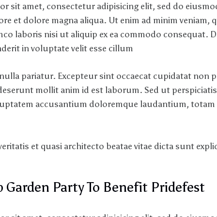
r sit amet, consectetur adipisicing elit, sed do eiusm
bore et dolore magna aliqua. Ut enim ad minim veniam, 
amco laboris nisi ut aliquip ex ea commodo consequat. D
derit in voluptate velit esse cillum
nulla pariatur. Excepteur sint occaecat cupidatat non p
 deserunt mollit anim id est laborum. Sed ut perspiciati
 oluptatem accusantium doloremque laudantium, totam
veritatis et quasi architecto beatae vitae dicta sunt expl
 Garden Party To Benefit Pridefest