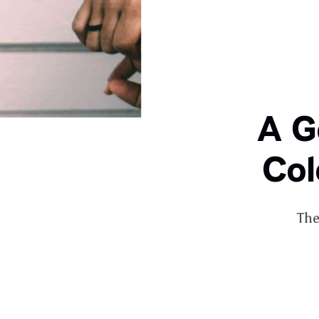
A G
Col
The