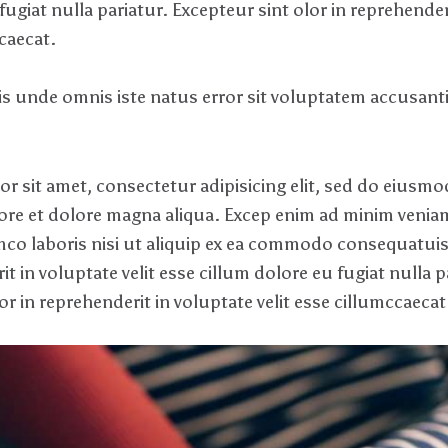
fugiat nulla pariatur. Excepteur sint olor in reprehender
ccaecat.
tis unde omnis iste natus error sit voluptatem accusan
r sit amet, consectetur adipisicing elit, sed do eiusm
bore et dolore magna aliqua. Excep enim ad minim venia
amco laboris nisi ut aliquip ex ea commodo consequatuis
it in voluptate velit esse cillum dolore eu fugiat nulla p
or in reprehenderit in voluptate velit esse cillumccaecat