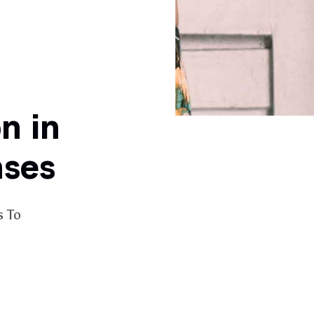
n in
nses
s To