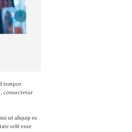
od tempor
t, consectetur
si ut aliquip ex
te velit esse