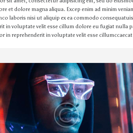
r sit amet, consectetur adipisicing elit, sed do eiusm
bore et dolore magna aliqua. Excep enim ad minim venia
amco laboris nisi ut aliquip ex ea commodo consequatuis
it in voluptate velit esse cillum dolore eu fugiat nulla p
or in reprehenderit in voluptate velit esse cillumccaecat