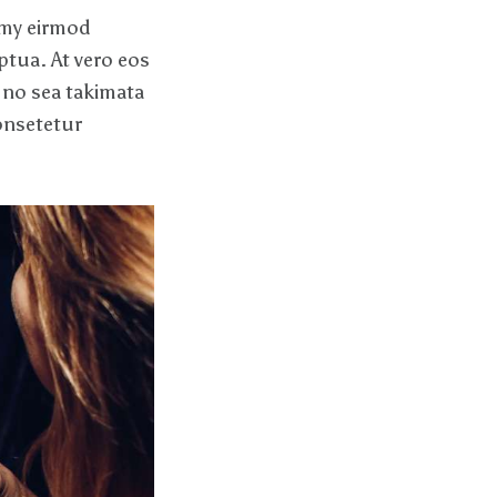
umy eirmod
ptua. At vero eos
 no sea takimata
onsetetur