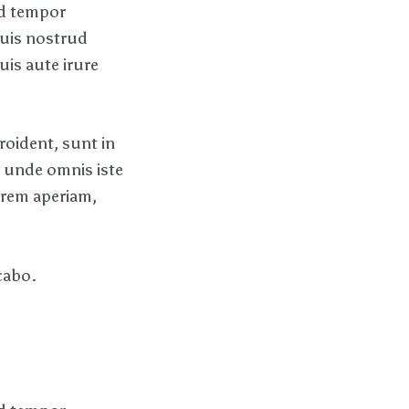
od tempor
quis nostrud
uis aute irure
roident, sunt in
s unde omnis iste
 rem aperiam,
icabo.