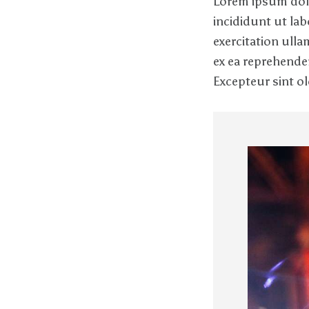
Lorem ipsum dolo
incididunt ut la
exercitation ull
ex ea reprehender
Excepteur sint ol