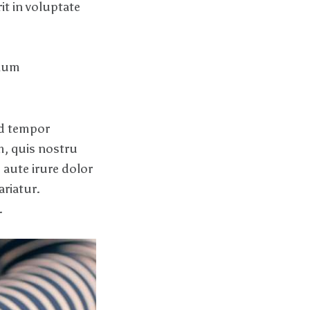
it in voluptate
tium
od tempor
m, quis nostru
 aute irure dolor
ariatur.
.