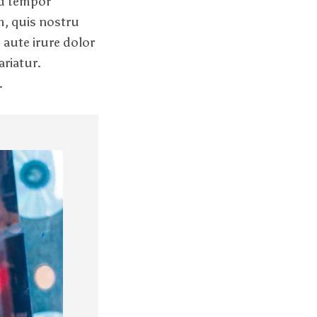
od tempor
m, quis nostru
 aute irure dolor
ariatur.
.