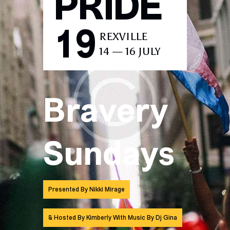
PRIDE
19
REXVILLE
14 — 16 JULY
Bravery
Sundays
Presented By Nikki Mirage
& Hosted By Kimberly With Music By Dj Gina